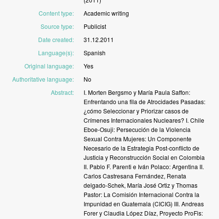
Content type
:
Academic
writing
Source type
:
Publicist
Date created
:
31.12.2011
Language(s)
:
Spanish
Original language
:
Yes
Authoritative language
:
No
Abstract
:
I.
Morten
Bergsmo
y
María
Paula
Saffon:
Enfrentando
una
fila
de
Atrocidades
Pasadas:
¿cómo
Seleccionar
y
Priorizar
casos
de
Crímenes
Internacionales
Nucleares? I.
Chile
Eboe-Osuji:
Persecución
de
la
Violencia
Sexual
Contra
Mujeres:
Un
Componente
Necesario
de
la
Estrategia
Post-conflicto
de
Justicia
y
Reconstrucción
Social
en
Colombia
II.
Pablo
F.
Parenti
e
Iván
Polaco:
Argentina II.
Carlos
Castresana
Fernández,
Renata
delgado-Schek,
María
José
Ortiz
y
Thomas
Pastor:
La
Comisión
Internacional
Contra
la
Impunidad
en
Guatemala
(CICIG) III.
Andreas
Forer
y
Claudia
López
Díaz,
Proyecto
ProFis: