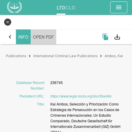
menu
LTD
CLD
close
chevron_left
file_copy
save_alt
INFO
OPEN PDF
arrow_right
arrow_right
Publications
International Criminal Law Publications
Ambos, Kai
Database Record
236745
Number
:
Persistent URL
:
https://www.legal-tools.org/doc/f0a44b/
Title
:
Kai
Ambos,
Selección
y
Priorización
Como
Estrategia
de
Persecución
en
los
Casos
de
Crímenes
Internacionales:
Un
Estudio
Comparado,
Deutsche
Gesellschaft
für
Internationale
Zusammenarbeit
(GIZ)
GmbH
(2011)